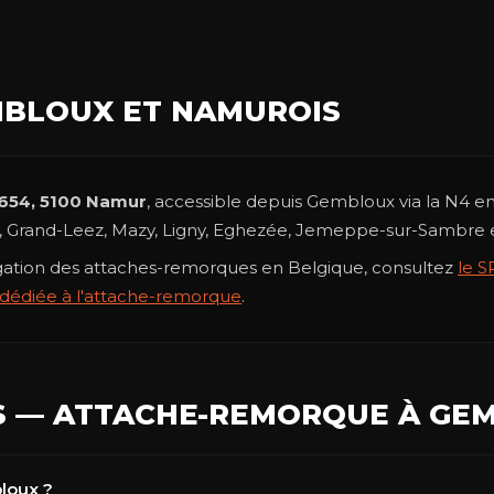
MBLOUX ET NAMUROIS
654, 5100 Namur
, accessible depuis Gembloux via la N4 e
e, Grand-Leez, Mazy, Ligny, Eghezée, Jemeppe-sur-Sambre 
ogation des attaches-remorques en Belgique, consultez
le S
dédiée à l'attache-remorque
.
S — ATTACHE-REMORQUE À GE
loux ?