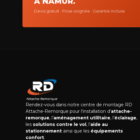
À NAMUR.
Devis gratuit · Pose soignée · Garantie incluse
Salut, c'est nous...
Rendez-vous dans notre centre de montage RD
les Cookies !
Attache-Remorque pour l’installation d’
attache-
remorque
, l’
aménagement utilitaire
, l’
éclairage
,
Nous avons attendu que le site vous intéresse pour
les
solutions contre le vol
, l’
aide au
vous déranger. Acceptez-vous qu'on vous
stationnement
ainsi que les
équipements
accompagne avec quelques cookies ?
confort
.