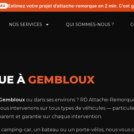
Estimez votre projet d'attache-remorque en 2 min. C'est g
AU
NOS SERVICES
QUI SOMMES-NOUS ?
C
UE À
GEMBLOUX
 Gembloux
ou dans ses environs ? RD Attache-Remorque e
 intervenons sur tous types de véhicules — particulier
arent et garantie sur chaque intervention.
camping-car, un bateau ou un porte-vélos, nous vous c