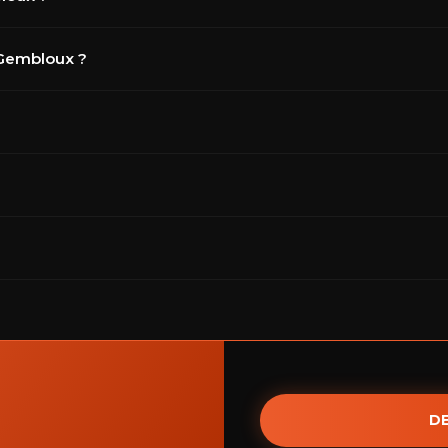
ier à Namur, à moins de 25 minutes de Gembloux. Prenez rendez-v
Gembloux ?
 de la pose. Nous établissons un devis gratuit et détaillé avant 
ée. Pour certains véhicules plus complexes, comptez une journée
c chaque installation. Dans la plupart des cas, aucune démarch
tre le vol, aides au stationnement et équipements confort.
D