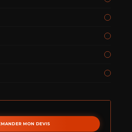
ous, venez à l'heure convenue, et repartez équipé le
toute intervention, sans engagement.
 complète. Le délai exact est confirmé lors de la
e supplémentaire auprès du contrôle technique n'est
EMANDER MON DEVIS